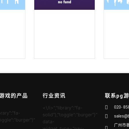
装麦克风
全向吸顶吊装麦克风
界
赌游戏的产品
行业资讯
联系pg
<\/i>","library":"fa-
020- 85
brary":"fa-
solid"},"toggle":"burger"}"
sales@
toggle":"burger"}"
data-
广州市
widget_type="nav-