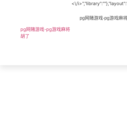
<\/i>","library":""},"layo
pg网赌游戏-pg游戏麻
pg网赌游戏-pg游戏麻将
胡了
bvoice
天花环形接收天线 -pg网