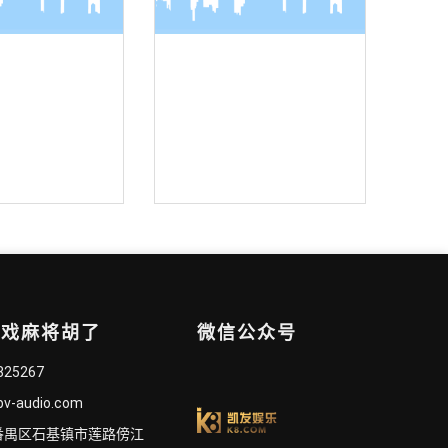
面麦克风
界面麦克风
游戏麻将胡了
微信公众号
825267
bv-audio.com
番禺区石基镇市莲路傍江