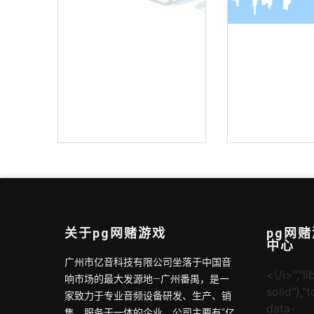
机架式调音台
全向吸顶吊
关于pg网赌游戏
pg网
中心
广州市亿音科技有限公司坐落于中国音
<\/i>","li
响市场的最大发源地—广州番禺，是一
solid"},"
家致力于专业音频设备研发、生产、销
data-
售、服务于一体的企业。公司主要有“亿