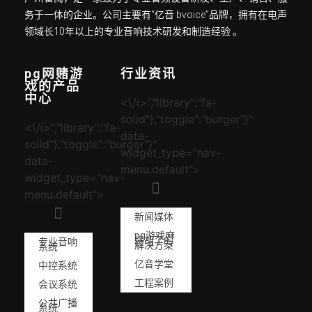
务于一体的企业。公司主要有“亿音 bvoice”品牌，拥有在电声
领域长10年以上的专业音响技术研发和制造经验 。
pg网赌游
行业资讯
戏的产品
中心
<\/i>","library":"fa-
solid"},"toggle":"burger"}"
<\/i>","library":"fa-
data-
solid"},"toggle":"burger"}"
widget_type="nav-
data-
menu.default">
widget_type="nav-
menu.default">
新闻媒体
pg游戏麻
将胡了的
专业音响
解决方案
系统
亿音学堂
中控系统
工程案例
会议系统
公共广播
系统