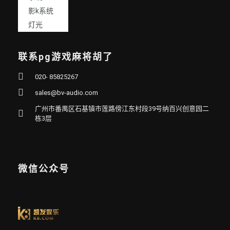
影k系统
灯光
联系pg游戏麻将胡了
020- 85825267
sales@bv-audio.com
广州市番禺区石基镇市莲路傍江东村段39号纳百兴创意园二
栋3层
微信公众号