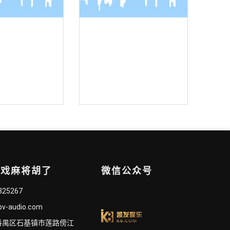
面麦克风
界面麦克风
游戏麻将胡了
微信公众号
825267
bv-audio.com
番禺区石基镇市莲路傍江