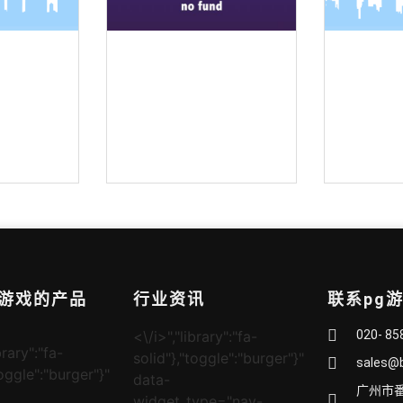
装麦克风
全向吸顶吊装麦克风
界
赌游戏的产品
行业资讯
联系pg
<\/i>","library":"fa-
020- 85
brary":"fa-
solid"},"toggle":"burger"}"
sales@
toggle":"burger"}"
data-
广州市
widget_type="nav-