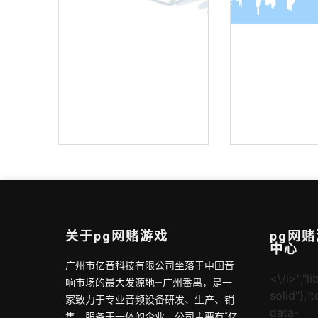
机架式调音台
全向吸顶吊
关于pg网赌游戏
pg网
中心
广州市亿音科技有限公司坐落于中国音
<\/i>","li
响市场的最大发源地—广州番禺，是一
solid"},"
家致力于专业音频设备研发、生产、销
data-
售、服务于一体的企业。公司主要有“亿