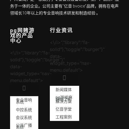
务于一体的企业。公司主要有“亿音 bvoice”品牌，拥有在电声
领域长10年以上的专业音响技术研发和制造经验 。
pg网赌游
行业资讯
戏的产品
中心
<\/i>","library":"fa-
solid"},"toggle":"burger"}"
<\/i>","library":"fa-
data-
solid"},"toggle":"burger"}"
widget_type="nav-
data-
menu.default">
widget_type="nav-
menu.default">
新闻媒体
pg游戏麻
将胡了的
专业音响
解决方案
系统
亿音学堂
中控系统
工程案例
会议系统
公共广播
系统