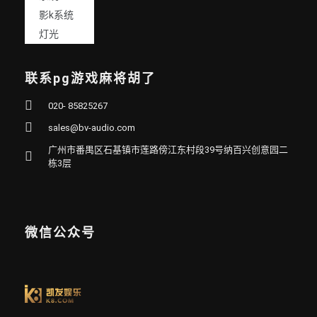
影k系统
灯光
联系pg游戏麻将胡了
020- 85825267
sales@bv-audio.com
广州市番禺区石基镇市莲路傍江东村段39号纳百兴创意园二
栋3层
微信公众号