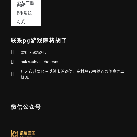
公共广播
系统
影k系统
灯光
联系pg游戏麻将胡了
020- 85825267
sales@bv-audio.com
广州市番禺区石基镇市莲路傍江东村段39号纳百兴创意园二
栋3层
微信公众号