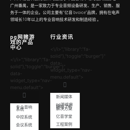
广州番禺，是一家致力于专业音频设备研发、生产、销售、服
务于一体的企业。公司主要有“亿音 bvoice”品牌，拥有在电声
领域长10年以上的专业音响技术研发和制造经验 。
pg网赌游
行业资讯
戏的产品
中心
<\/i>","library":"fa-
solid"},"toggle":"burger"}"
<\/i>","library":"fa-
data-
solid"},"toggle":"burger"}"
widget_type="nav-
data-
menu.default">
widget_type="nav-
menu.default">
新闻媒体
pg游戏麻
将胡了的
专业音响
解决方案
系统
亿音学堂
中控系统
工程案例
会议系统