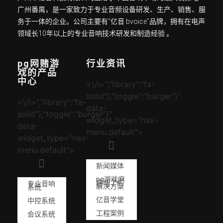
广州番禺，是一家致力于专业音频设备研发、生产、销售、服
务于一体的企业。公司主要有“亿音 bvoice”品牌，拥有在电声
领域长10年以上的专业音响技术研发和制造经验 。
pg网赌游
行业资讯
戏的产品
中心
<\/i>","library":"fa-
solid"},"toggle":"burger"}"
<\/i>","library":"fa-
data-
solid"},"toggle":"burger"}"
widget_type="nav-
data-
menu.default">
widget_type="nav-
menu.default">
新闻媒体
pg游戏麻
将胡了的
专业音响
解决方案
系统
亿音学堂
中控系统
工程案例
会议系统