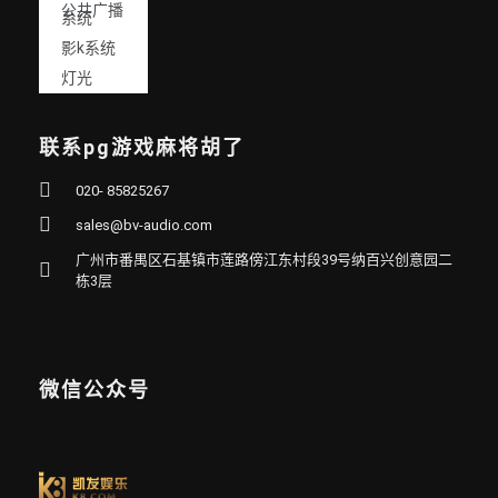
公共广播
系统
影k系统
灯光
联系pg游戏麻将胡了
020- 85825267
sales@bv-audio.com
广州市番禺区石基镇市莲路傍江东村段39号纳百兴创意园二
栋3层
微信公众号