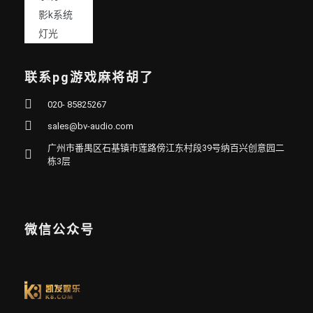
影k系统
灯光
联系pg游戏麻将胡了
020- 85825267
sales@bv-audio.com
广州市番禺区石基镇市莲路傍江东村段39号纳百兴创意园二
栋3层
微信公众号