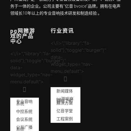
务于一体的企业。公司主要有“亿音 bvoice”品牌，拥有在电声
领域长10年以上的专业音响技术研发和制造经验 。
pg网赌游
行业资讯
戏的产品
中心
<\/i>","library":"fa-
solid"},"toggle":"burger"}"
<\/i>","library":"fa-
data-
solid"},"toggle":"burger"}"
widget_type="nav-
data-
menu.default">
widget_type="nav-
menu.default">
新闻媒体
pg游戏麻
将胡了的
专业音响
解决方案
系统
亿音学堂
中控系统
工程案例
会议系统
公共广播
系统