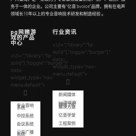
务于一体的企业。公司主要有“亿音 bvoice”品牌，拥有在电声
领域长10年以上的专业音响技术研发和制造经验 。
pg网赌游
行业资讯
戏的产品
中心
<\/i>","library":"fa-
solid"},"toggle":"burger"}"
<\/i>","library":"fa-
data-
solid"},"toggle":"burger"}"
widget_type="nav-
data-
menu.default">
widget_type="nav-
menu.default">
新闻媒体
pg游戏麻
将胡了的
专业音响
解决方案
系统
亿音学堂
中控系统
工程案例
会议系统
公共广播
系统