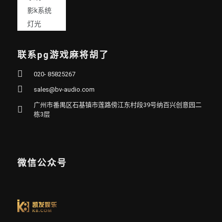
影k系统
灯光
联系pg游戏麻将胡了
020- 85825267
sales@bv-audio.com
广州市番禺区石基镇市莲路傍江东村段39号纳百兴创意园二
栋3层
微信公众号