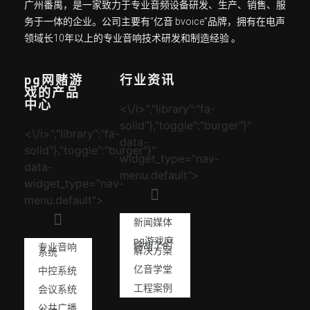
广州番禺，是一家致力于专业音频设备研发、生产、销售、服
务于一体的企业。公司主要有“亿音 bvoice”品牌，拥有在电声
领域长10年以上的专业音响技术研发和制造经验 。
pg网赌游
行业资讯
戏的产品
中心
<\/i>","library":"fa-
solid"},"toggle":"burger"}"
<\/i>","library":"fa-
data-
solid"},"toggle":"burger"}"
widget_type="nav-
data-
menu.default">
widget_type="nav-
menu.default">
新闻媒体
pg游戏麻
将胡了的
专业音响
解决方案
系统
亿音学堂
中控系统
工程案例
会议系统
公共广播