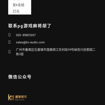
影k系统
灯光
联系pg游戏麻将胡了
020- 85825267
sales@bv-audio.com
广州市番禺区石基镇市莲路傍江东村段39号纳百兴创意园二
栋3层
微信公众号