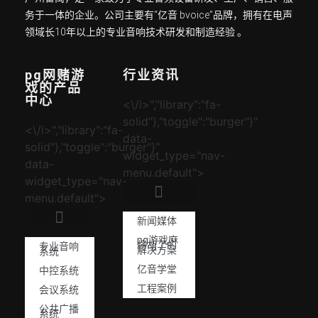
务于一体的企业。公司主要有“亿音 bvoice”品牌，拥有在电声
领域长10年以上的专业音响技术研发和制造经验 。
pg网赌游
行业资讯
戏的产品
中心
<\/i>","library":"fa-
solid"},"toggle":"burger"}"
<\/i>","library":"fa-
data-
solid"},"toggle":"burger"}"
widget_type="nav-
data-
menu.default">
widget_type="nav-
menu.default">
新闻媒体
pg游戏麻
将胡了的
专业音响
解决方案
系统
亿音学堂
中控系统
工程案例
会议系统
公共广播
系统