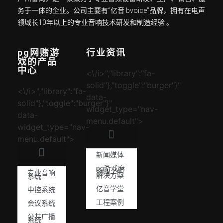
务于一体的企业。公司主要有“亿音 bvoice”品牌，拥有在电声
领域长10年以上的专业音响技术研发和制造经验 。
pg网赌游
行业资讯
戏的产品
中心
<\/i>","library":"fa-
solid"},"toggle":"burger"}"
<\/i>","library":"fa-
data-
solid"},"toggle":"burger"}"
widget_type="nav-
data-
menu.default">
widget_type="nav-
menu.default">
新闻媒体
pg游戏麻
将胡了的
专业音响
解决方案
系统
亿音学堂
中控系统
工程案例
会议系统
公共广播
系统