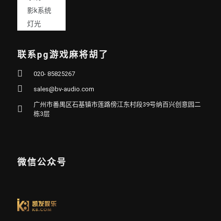
影k系统
灯光
联系pg游戏麻将胡了
020- 85825267
sales@bv-audio.com
广州市番禺区石基镇市莲路傍江东村段39号纳百兴创意园二
栋3层
微信公众号