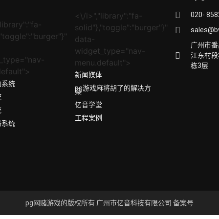
<\/i>","library":"fa-
020- 85
library":"fa-
solid"},"toggle":"burger"}"
sales@b
,"toggle":"burger"}"
data-
广州市番
widget_type="nav-
江东村段
_type="nav-
menu.default">
栋3层
efault">
新闻媒体
响系统
pg游戏麻将胡了的解决方
案
统
亿音学堂
统
工程案例
播系统
pg网赌游戏的版权所有 广州市亿音科技有限公司 备案号