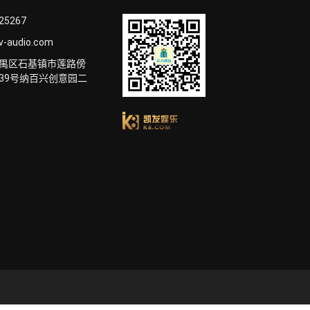
825267
v-audio.com
禺区石基镇市莲路傍
39号纳百兴创意园二