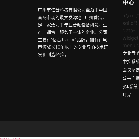
中心
广州市亿音科技有限公司坐落于中国
<\/i>","
音响市场的最大发源地—广州番禺，
solid"}
是一家致力于专业音频设备研发、生
data-
产、销售、服务于一体的企业。公司
widget
主要有“亿音 bvoice”品牌，拥有在电
menu.d
声领域长10年以上的专业音响技术研
专业音
发和制造经验 。
中控系
会议系
公共广
影k系统
灯光