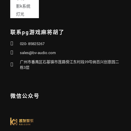
影k系统
灯光
联系pg游戏麻将胡了
020- 85825267
sales@bv-audio.com
广州市番禺区石基镇市莲路傍江东村段39号纳百兴创意园二
栋3层
微信公众号