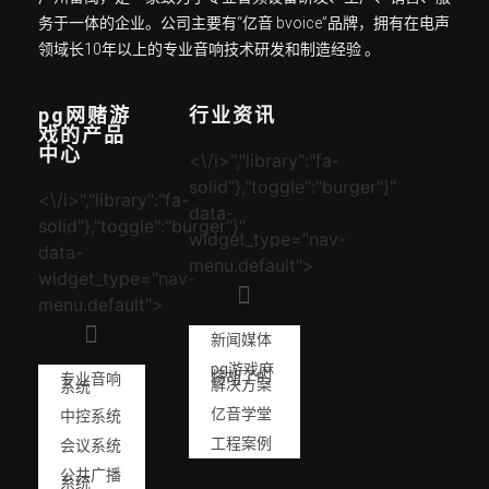
务于一体的企业。公司主要有“亿音 bvoice”品牌，拥有在电声
领域长10年以上的专业音响技术研发和制造经验 。
pg网赌游
行业资讯
戏的产品
中心
<\/i>","library":"fa-
solid"},"toggle":"burger"}"
<\/i>","library":"fa-
data-
solid"},"toggle":"burger"}"
widget_type="nav-
data-
menu.default">
widget_type="nav-
menu.default">
新闻媒体
pg游戏麻
将胡了的
专业音响
解决方案
系统
亿音学堂
中控系统
工程案例
会议系统
公共广播
系统