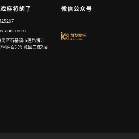
游戏麻将胡了
微信公众号
825267
bv-audio.com
番禺区石基镇市莲路傍江
9号纳百兴创意园二栋3层