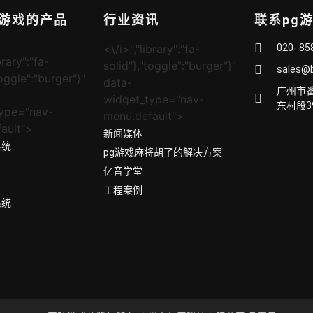
赌游戏的产品
行业资讯
联系pg
<\/i>","library":"fa-
020- 85
brary":"fa-
solid"},"toggle":"burger"}"
sales@
toggle":"burger"}"
data-
广州市
widget_type="nav-
东村段3
ype="nav-
menu.default">
ault">
新闻媒体
系统
pg游戏麻将胡了的解决方案
亿音学堂
工程案例
系统