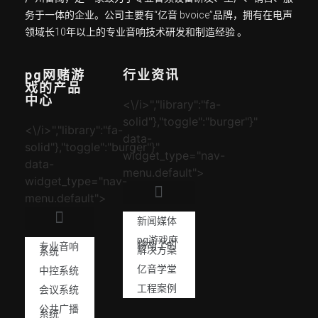
务于一体的企业。公司主要有“亿音 bvoice”品牌，拥有在电声
领域长10年以上的专业音响技术研发和制造经验 。
pg网赌游
行业资讯
戏的产品
中心
<\/i>","library":"fa-
solid"},"toggle":"burger"}"
<\/i>","library":"fa-
data-
solid"},"toggle":"burger"}"
widget_type="nav-
data-
menu.default">
widget_type="nav-
menu.default">
新闻媒体
pg游戏麻
将胡了的
专业音响
解决方案
系统
亿音学堂
中控系统
工程案例
会议系统
公共广播
系统