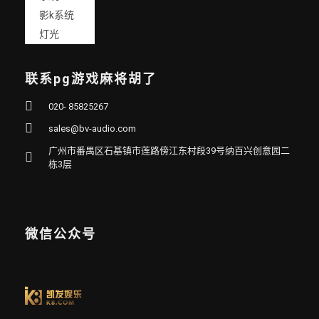
影k系统
灯光
联系pg游戏麻将胡了
020- 85825267
sales@bv-audio.com
广州市番禺区石基镇市莲路傍江东村段39号纳百兴创意园二
栋3层
微信公众号