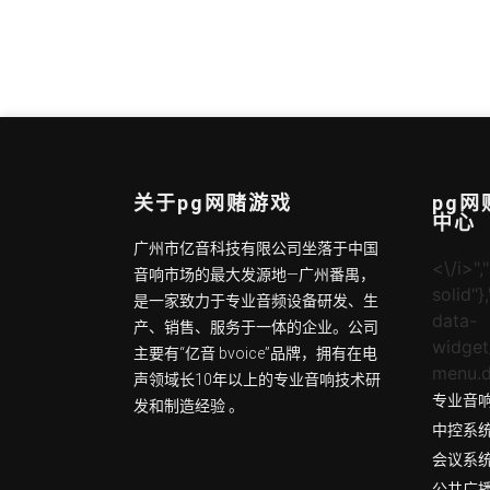
关于pg网赌游戏
pg
中心
广州市亿音科技有限公司坐落于中国
<\/i>","
音响市场的最大发源地—广州番禺，
solid"}
是一家致力于专业音频设备研发、生
data-
产、销售、服务于一体的企业。公司
widget
主要有“亿音 bvoice”品牌，拥有在电
menu.d
声领域长10年以上的专业音响技术研
专业音
发和制造经验 。
中控系
会议系
公共广