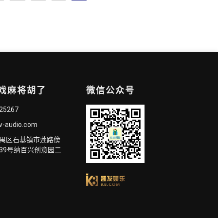
游戏麻将胡了
微信公众号
825267
v-audio.com
禺区石基镇市莲路傍
39号纳百兴创意园二