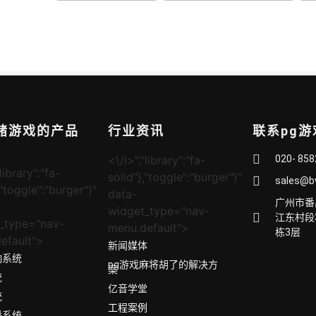
网赌游戏的产品
行业资讯
联系pg
<\/i>","library":"fa-
020- 85
library":"fa-
solid"},"toggle":"burger"}"
sales@b
,"toggle":"burger"}"
data-
广州市番
widget_type="nav-
江东村段
_type="nav-
menu.default">
栋3层
efault">
新闻媒体
响系统
pg游戏麻将胡了的解决方
案
统
亿音学堂
统
工程案例
播系统