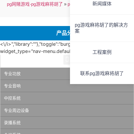
新闻媒体
pg网赌游戏-pg游戏麻将胡了
»
pg网赌游戏的产品中心
»
会议系
统
»
第20页
pg游戏麻将胡了的解决方
案
产品分类
<\/i>","library":""},"toggle":"burger"}" data-
widget_type="nav-menu.default">
工程案例
联系pg游戏麻将胡了
专业功放
专业音响
中控系统
专业周边设备
录播系统