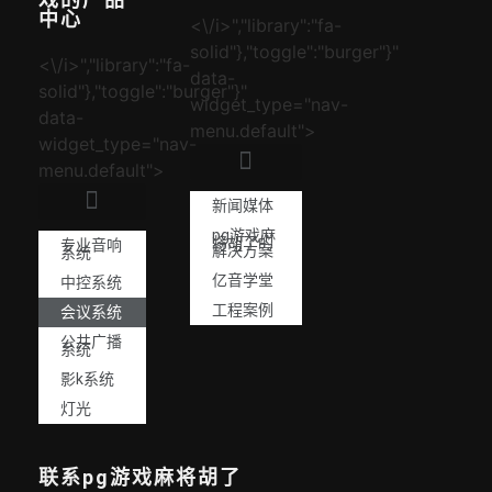
中心
<\/i>","library":"fa-
solid"},"toggle":"burger"}"
<\/i>","library":"fa-
data-
solid"},"toggle":"burger"}"
widget_type="nav-
data-
menu.default">
widget_type="nav-
menu.default">
新闻媒体
pg游戏麻
将胡了的
专业音响
解决方案
系统
亿音学堂
中控系统
工程案例
会议系统
公共广播
系统
影k系统
灯光
联系pg游戏麻将胡了