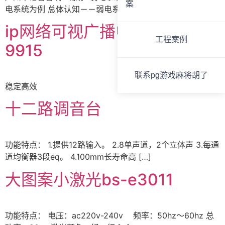
案
电系统为例 总体认知－－弱电系 […]
ip网络可视广播中控主机bvs-
工程案例
9915
联系pg游戏麻将胡了
稳定高效
十二路调音台
功能特点： 1.提供12路输入。 2.8单声道，2个立体声 3.每通
道均衡器3段eq。 4.100mm长寿命高 […]
大图案小激光bs-e3011
功能特点： 电压：ac220v-240v 频率：50hz～60hz 总