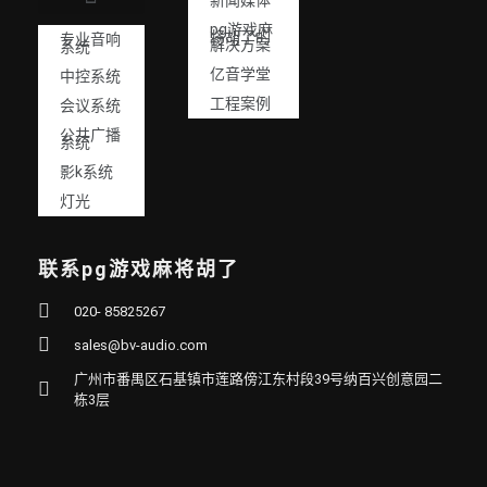
pg游戏麻
将胡了的
专业音响
解决方案
系统
亿音学堂
中控系统
工程案例
会议系统
公共广播
系统
影k系统
灯光
联系pg游戏麻将胡了
020- 85825267
sales@bv-audio.com
广州市番禺区石基镇市莲路傍江东村段39号纳百兴创意园二
栋3层