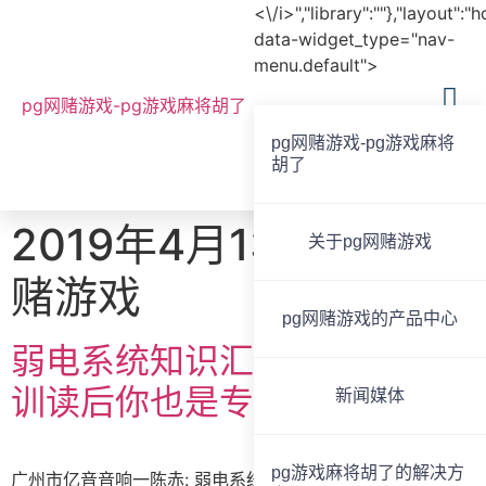
<\/i>","library":""},"layout":"
data-widget_type="nav-
menu.default">
pg网赌游戏-pg游戏麻将胡了
pg网赌游戏-pg游戏麻将
胡了
全国服务热线
020-85825267
2019年4月13日 -pg网
关于pg网赌游戏
赌游戏
pg网赌游戏的产品中心
弱电系统知识汇编——不用培
训读后你也是专家，必备利器
新闻媒体
pg游戏麻将胡了的解决方
广州市亿音音响一陈赤: 弱电系统知识汇编——以某图书馆弱