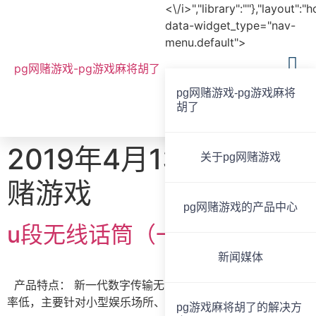
<\/i>","library":""},"layout":"
data-widget_type="nav-
menu.default">
pg网赌游戏-pg游戏麻将胡了
pg网赌游戏-pg游戏麻将
胡了
全国服务热线
020-85825267
2019年4月13日 -pg网
关于pg网赌游戏
赌游戏
pg网赌游戏的产品中心
u段无线话筒（一拖二手持）
新闻媒体
产品特点： 新一代数字传输无线麦克风，集成度高，故障
率低，主要针对小型娱乐场所、培训、主持，真u […]
pg游戏麻将胡了的解决方