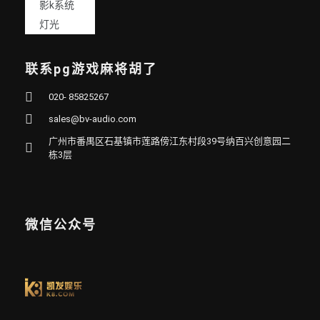
影k系统
灯光
联系pg游戏麻将胡了
020- 85825267
sales@bv-audio.com
广州市番禺区石基镇市莲路傍江东村段39号纳百兴创意园二
栋3层
微信公众号