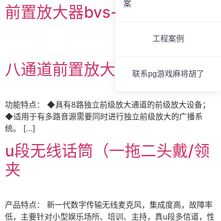
案
前置放大器bvs-8611
工程案例
八通道前置放大器bvs-8611b
联系pg游戏麻将胡了
功能特点： ◆具有8路独立前级放大通道的前级放大设备；
◆适用于有多路音源需要同时进行独立前级放大的广播系
统。 […]
u段无线话筒（一拖二头戴/领
夹
产品特点： 新一代数字传输无线麦克风，集成度高，故障率
低，主要针对小型娱乐场所、培训、主持，真u段多信道，性