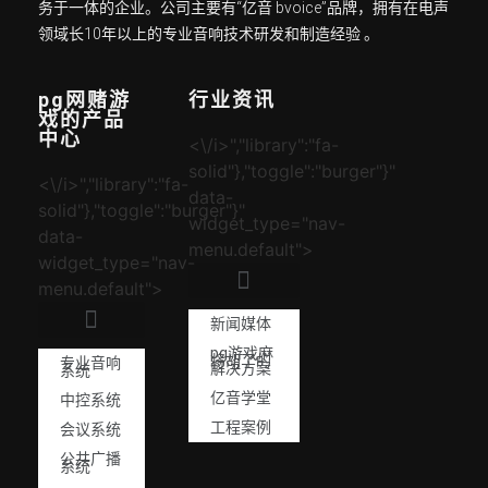
务于一体的企业。公司主要有“亿音 bvoice”品牌，拥有在电声
领域长10年以上的专业音响技术研发和制造经验 。
pg网赌游
行业资讯
戏的产品
中心
<\/i>","library":"fa-
solid"},"toggle":"burger"}"
<\/i>","library":"fa-
data-
solid"},"toggle":"burger"}"
widget_type="nav-
data-
menu.default">
widget_type="nav-
menu.default">
新闻媒体
pg游戏麻
将胡了的
专业音响
解决方案
系统
亿音学堂
中控系统
工程案例
会议系统
公共广播
系统