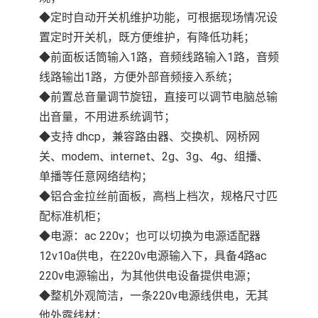
◆定时自动开关机维护功能，可根据现场情况设
置定时开关机，既方便维护，有降低功耗；
◆前面板话筒输入1路，音频线路输入1路，音频
线路输出1路，方便外部音频接入系统；
◆前置总音量调节旋钮，直接可以调节电脑总输
出音量，不用进系统调节；
◆支持 dhcp，兼容路由器、交换机、网桥网
关、modem、internet、2g、3g、4g、组播、
单播等任意网络结构；
◆铝合金拉丝前面板，高档上档次，规格尺寸匹
配标准机柜；
◆电源：ac 220v；也可以切换为电源适配器
12v10a供电，在220v电源输入下，具备4路ac
220v电源输出，为其他供电设备提供电源；
◆整机外观简洁，一条220v电源线供电，无其
他外露线材；