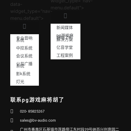
widget_type="nav-
data-
menu.default">
widget_type="nav-
menu.default">
新闻媒体
pg游戏麻
将胡了的
专业音响
解决方案
系统
亿音学堂
中控系统
工程案例
会议系统
公共广播
系统
影k系统
灯光
联系pg游戏麻将胡了
020- 85825267
sales@bv-audio.com
广州市番禺区石基镇市莲路傍江东村段39号纳百兴创意园二