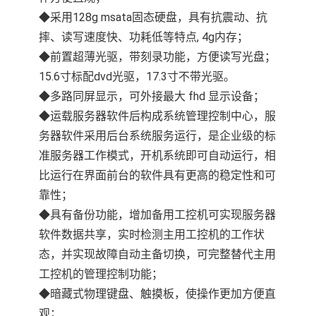
◆采用128g msata固态硬盘，具有抗震动、抗
摔、读写速度快、功耗低等特点, 4g内存；
◆前置超薄光驱，带刻录功能，方便读写光盘；
15.6寸标配dvd光驱，17.3寸不带光驱。
◆多路同屏显示，可外接最大 fhd 显示设备；
◆运载服务器软件后构成系统管理控制中心，服
务器软件采用后台系统服务运行，是企业级的标
准服务器工作模式，开机系统即可自动运行，相
比运行在界面前台的软件具有更高的稳定性和可
靠性；
◆具有备份功能，增加备用工控机可实现服务器
软件数据共享，实时检测主用工控机的工作状
态，并实现故障自动主备切换，可完整替代主用
工控机的管理控制功能；
◆暗藏式物理键盘、触摸板，使操作更加方便直
观；