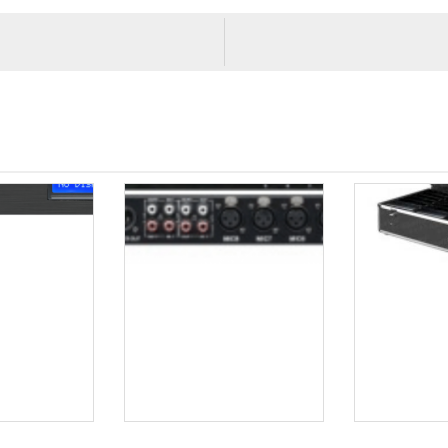
高清会议录播主机 bv-5000
8路数字会议混音器(pc软件控制)bvs-h981