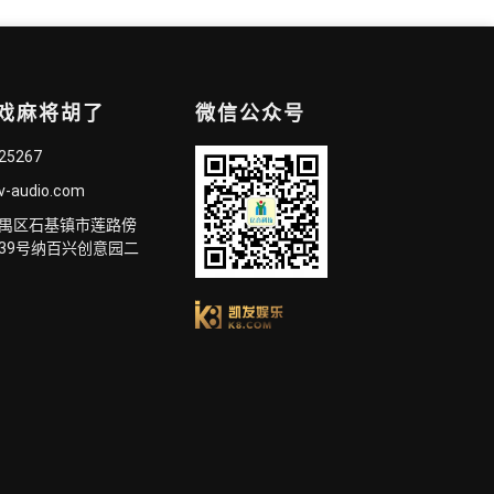
游戏麻将胡了
微信公众号
825267
v-audio.com
禺区石基镇市莲路傍
39号纳百兴创意园二