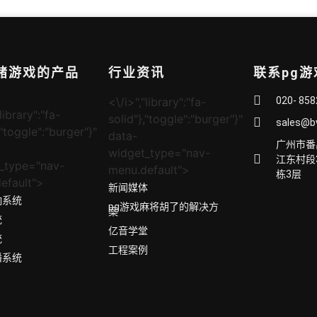
网赌游戏的产品
行业资讯
联系pg
<\/i>","library":"fa-
020- 85
library":"fa-
solid"},"toggle":"burger"}"
sales@b
,"toggle":"burger"}"
data-
广州市番
widget_type="nav-
江东村段
_type="nav-
menu.default">
栋3层
efault">
新闻媒体
响系统
pg游戏麻将胡了的解决方
案
统
亿音学堂
统
工程案例
播系统