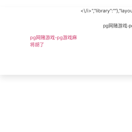
<\/i>","library":""},"l
pg网赌游戏-
pg网赌游戏-pg游戏麻
将胡了
bvoice
防欺凌款报警盒bvs-pg