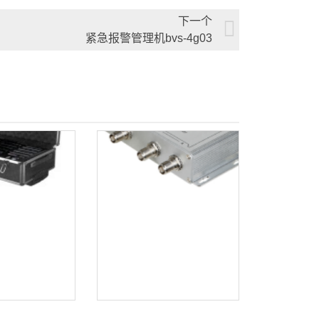
下一个
紧急报警管理机bvs-4g03
红外无线话筒充电箱 bvs-9952x
红外信号分支器 bvs-h9952f