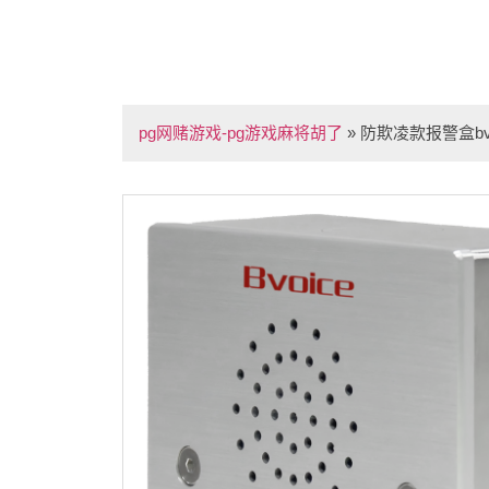
pg网赌游戏-pg游戏麻将胡了
»
防欺凌款报警盒bvs