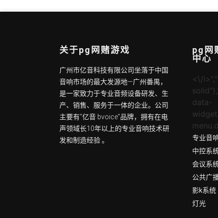
关于pg网赌游戏
pg
中心
广州市亿音科技有限公司坐落于中国
<\/i>","
音响市场的最大发源地—广州番禺，
solid"}
是一家致力于专业音频设备研发、生
data-
产、销售、服务于一体的企业。公司
widget
主要有“亿音 bvoice”品牌，拥有在电
menu.d
声领域长10年以上的专业音响技术研
专业音
发和制造经验 。
中控系
会议系
公共广
影k系统
灯光