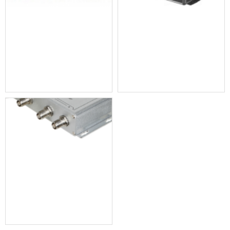
8路数字会议混音器(pc软件控制)bvs-h981
红外无线话筒充电箱 bvs-9952x
红外信号分支器 bvs-h9952f