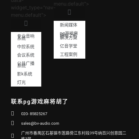
menu.default">
widget_type="nav-
menu.default">
新闻媒体
pg游戏麻
将胡了的
专业音响
解决方案
系统
亿音学堂
中控系统
工程案例
会议系统
公共广播
系统
影k系统
灯光
联系pg游戏麻将胡了
020- 85825267
sales@bv-audio.com
广州市番禺区石基镇市莲路傍江东村段39号纳百兴创意园二
栋3层