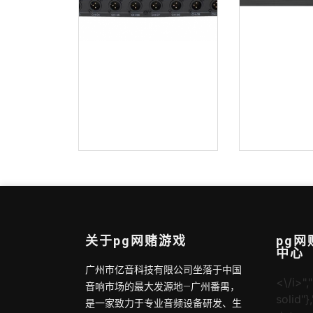
无源分配器 bv-t1236
关于pg网赌游戏
pg
中心
广州市亿音科技有限公司坐落于中国
<\/i>","
音响市场的最大发源地—广州番禺，
solid"}
是一家致力于专业音频设备研发、生