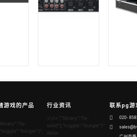
高清会议录播主机 bv-5000
8路数字会议混音器(pc软件控制)bvs-h981
网赌游戏的产品
行业资讯
联系pg
<\/i>","library":"fa-
020- 85
library":"fa-
solid"},"toggle":"burger"}"
sales@b
,"toggle":"burger"}"
data-
广州市番