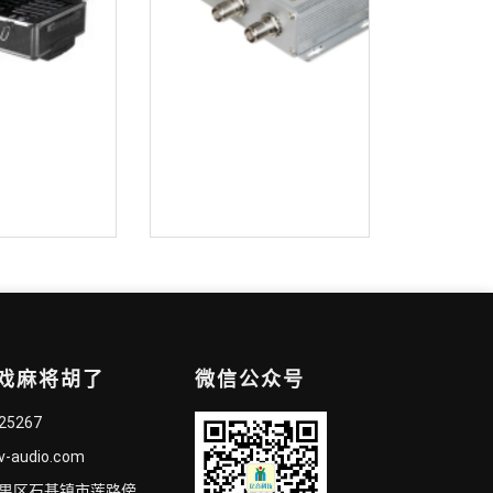
红外无线话筒充电箱 bvs-9952x
红外信号分支器 bvs-h9952f
游戏麻将胡了
微信公众号
825267
v-audio.com
禺区石基镇市莲路傍