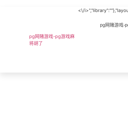
<\/i>","library":""},"l
pg网赌游戏-
pg网赌游戏-pg游戏麻
将胡了
bvoice
网络广播寻呼站bvs-pg