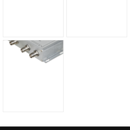
8路数字会议混音器(pc软件控制)bvs-h981
红外无线话筒充电箱 bvs-9952x
红外信号分支器 bvs-h9952f