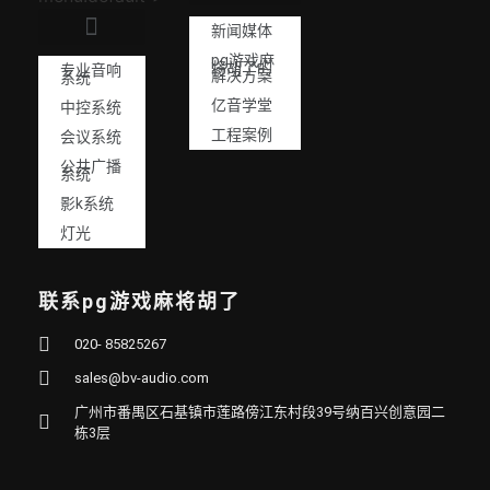
新闻媒体
pg游戏麻
将胡了的
专业音响
解决方案
系统
亿音学堂
中控系统
工程案例
会议系统
公共广播
系统
影k系统
灯光
联系pg游戏麻将胡了
020- 85825267
sales@bv-audio.com
广州市番禺区石基镇市莲路傍江东村段39号纳百兴创意园二
栋3层