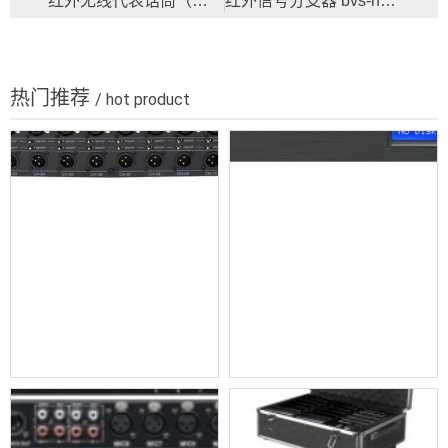
红外无线代表话筒（讨论型）bvs-9952d
红外信号分支器 bvs-h9952f
热门推荐
/ hot product
无源分配器 bv-t1236
高清会议录播主机 bv-5000