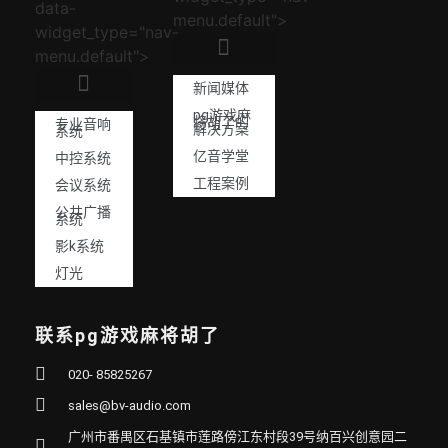
data-
menu.default">
widget_type="nav-
menu.default">
新闻媒体
pg游戏麻
将胡了的
专业音响
解决方案
系统
亿音学堂
中控系统
工程案例
会议系统
公共广播
系统
影k系统
灯光
联系pg游戏麻将胡了
020- 85825267
sales@bv-audio.com
广州市番禺区石基镇市莲路傍江东村段39号纳百兴创意园二