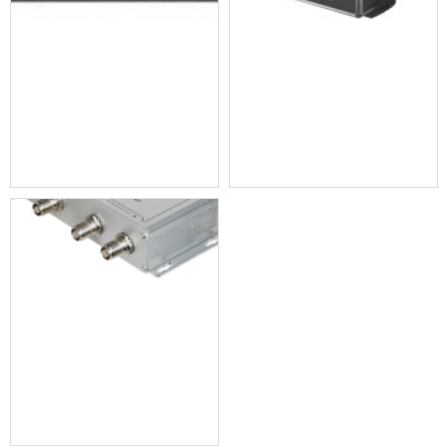
8路数字会议混音器(pc软件控制)bvs-h981
红外无线话筒充电箱 bvs-9952x
红外信号分支器 bvs-h9952f